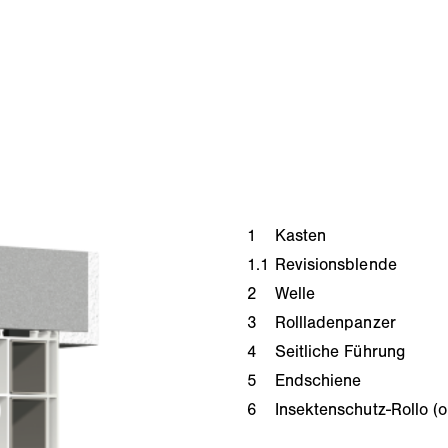
1
Kasten
1.1
Revisionsblende
2
Welle
3
Rollladenpanzer
4
Seitliche Führung
5
Endschiene
6
Insektenschutz-Rollo (o