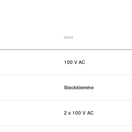
Wert
100 V AC
Steckklemme
2 x 100 V AC