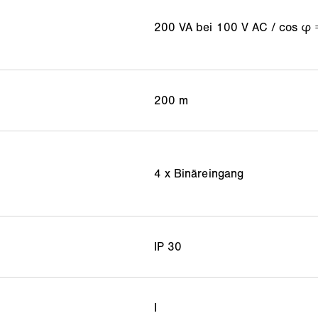
200 VA bei 100 V AC / cos φ 
200 m
4 x Binäreingang
IP 30
I