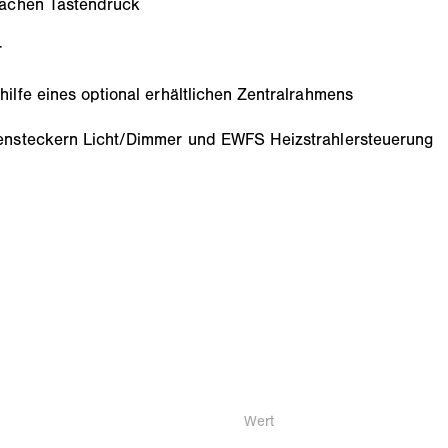
fachen Tastendruck
r
lfe eines optional erhältlichen Zentralrahmens
ensteckern Licht/Dimmer und EWFS Heizstrahlersteuerung
Wert