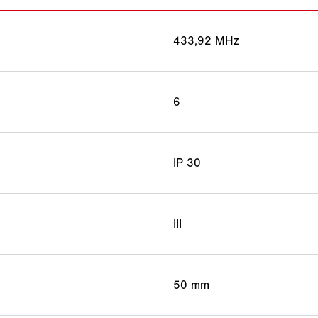
433,92 MHz
6
IP 30
III
50 mm