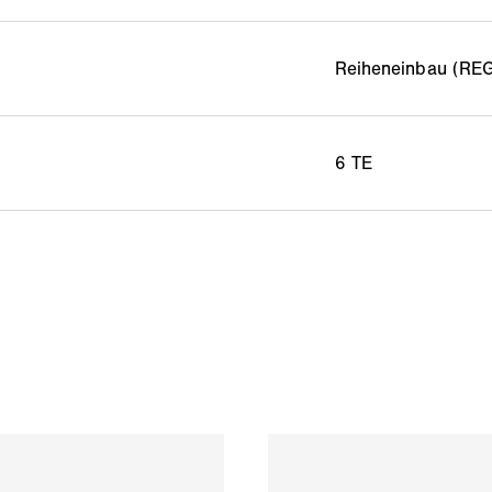
Reiheneinbau (REG
6 TE