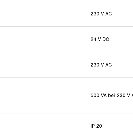
230 V AC
24 V DC
230 V AC
500 VA bei 230 V
IP 20