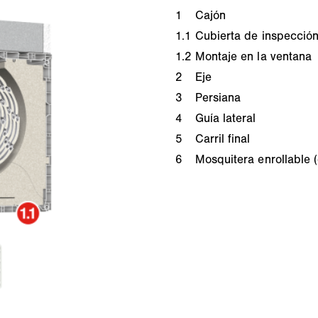
1
Cajón
1.1
Cubierta de inspecció
1.2
Montaje en la ventana
2
Eje
3
Persiana
4
Guía lateral
5
Carril final
6
Mosquitera enrollable (