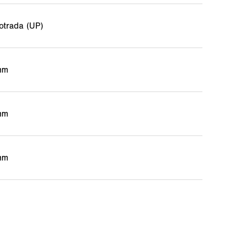
trada (UP)
mm
mm
mm