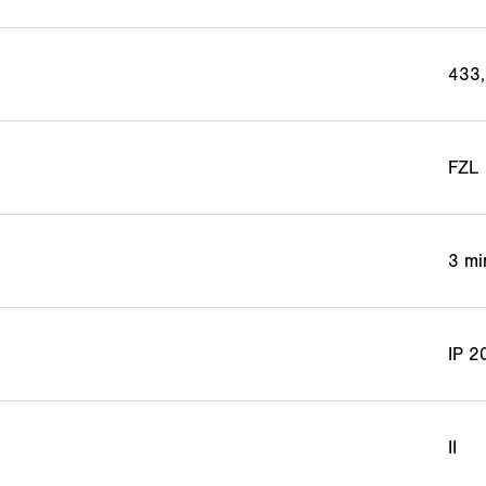
433
FZL
3 mi
IP 2
II