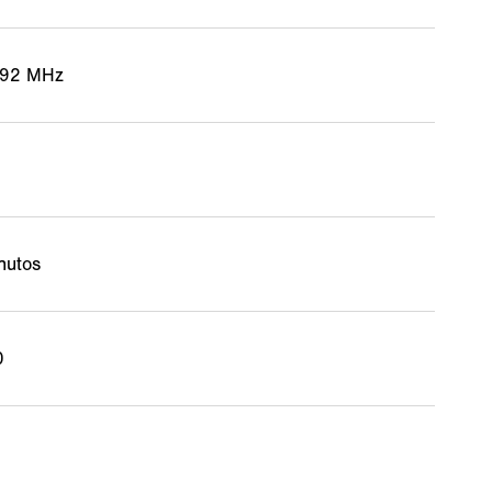
,92 MHz
nutos
0