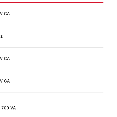
 V CA
Hz
 V CA
 V CA
 700 VA