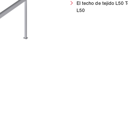
El techo de tejido L50
L50