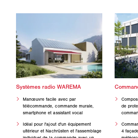
Manœuvre facile avec par
Composit
télécommande, commande murale,
de prote
smartphone et assistant vocal
command
Idéal pour l'ajout d'un équipement
Command
ultérieur et Nachrüsten et l'assemblage
4 façad
individuel de la commande avec un
météorol