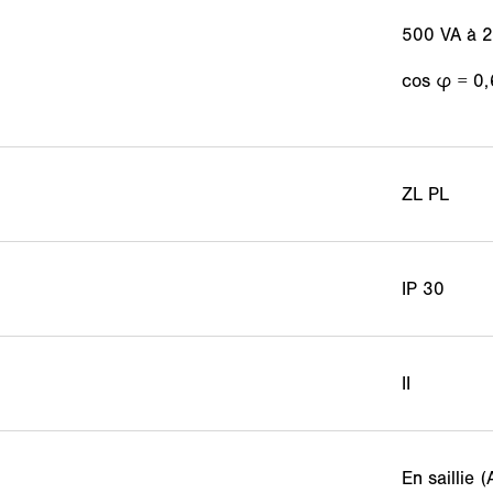
500 VA à 
cos φ = 0,
ZL PL
IP 30
II
En saillie (