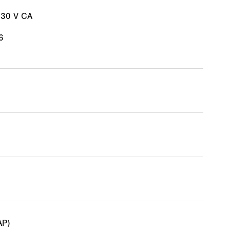
230 V CA
6
AP)