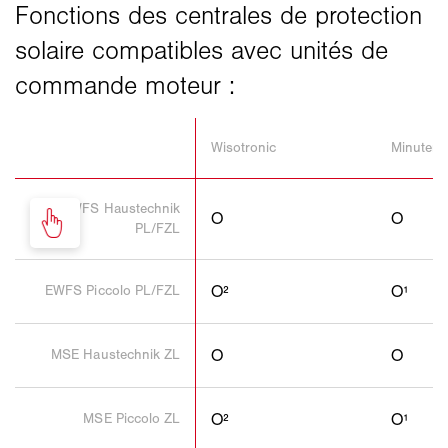
Wisotronic
Minuterie
EWFS Haustechnik
Ο
Ο
PL/FZL
EWFS Piccolo PL/FZL
Ο²
Ο¹
MSE Haustechnik ZL
Ο
Ο
MSE Piccolo ZL
Ο²
Ο¹