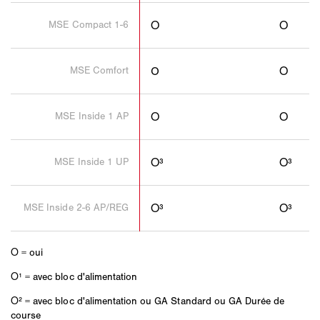
MSE Compact 1-6
Ο
Ο
MSE Comfort
O
Ο
MSE Inside 1 AP
Ο
Ο
MSE Inside 1 UP
Ο³
Ο³
MSE Inside 2-6 AP/REG
Ο³
Ο³
Ο = oui
Ο¹ = avec bloc d'alimentation
Ο² = avec bloc d'alimentation ou GA Standard ou GA Durée de
course