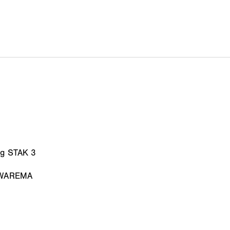
ng STAK 3
e WAREMA