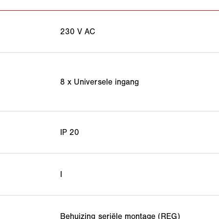
230 V AC
8 x Universele ingang
IP 20
I
Behuizing seriële montage (REG)