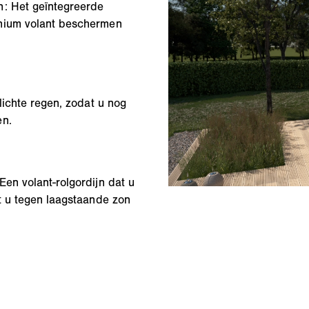
n: Het geïntegreerde
inium volant beschermen
lichte regen, zodat u nog
en.
en volant-rolgordijn dat u
t u tegen laagstaande zon