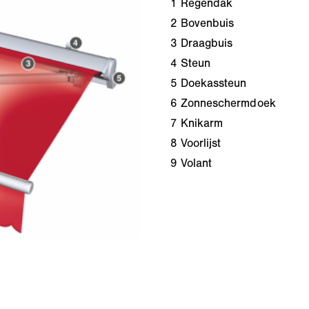
1
Regendak
2
Bovenbuis
3
Draagbuis
4
Steun
5
Doekassteun
6
Zonneschermdoek
7
Knikarm
8
Voorlijst
9
Volant