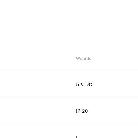
Waarde
5 V DC
IP 20
III