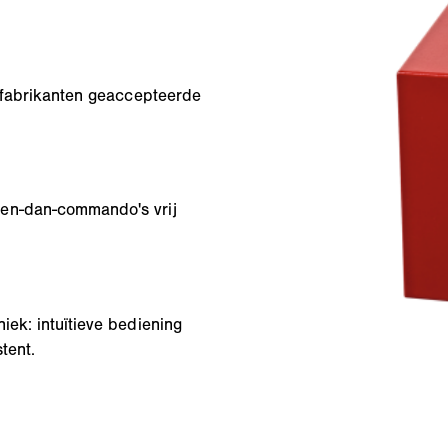
e fabrikanten geaccepteerde
ien-dan-commando's vrij
iek: intuïtieve bediening
tent.