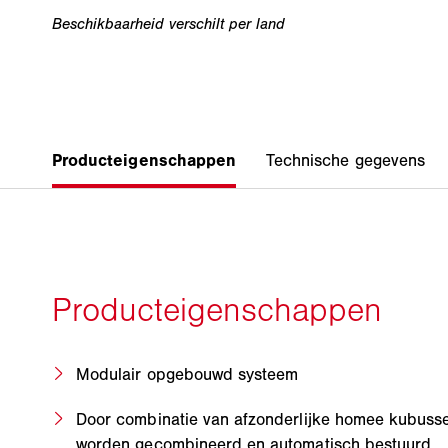
Modulair opgebouwd systeem
Door combinatie van afzonderlijke homee kubuss
worden gecombineerd en automatisch bestuurd.