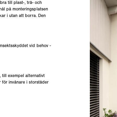
ra till plast-, trä- och
rhål på monteringsplatsen
ar i utan att borra. Den
insektsskyddet vid behov -
 till exempel alternativt
 för invånare i storstäder