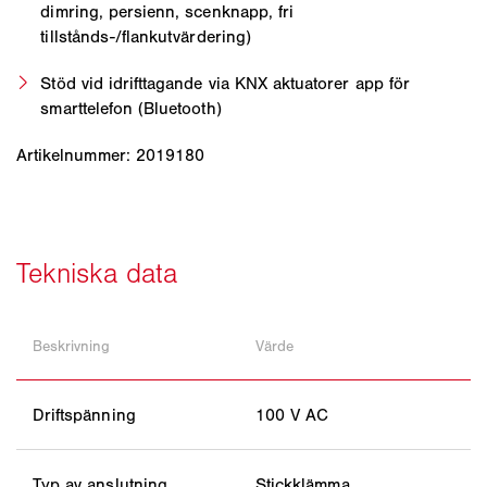
dimring, persienn, scenknapp, fri
tillstånds-/flankutvärdering)
Stöd vid idrifttagande via KNX aktuatorer app för
smarttelefon (Bluetooth)
Artikelnummer: 2019180
Beskrivning
Värde
Driftspänning
100 V AC
Typ av anslutning
Stickklämma