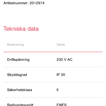
Artikelnummer: 2012974
Beskrivning
Värde
Driftspänning
230 V AC
Skyddsgrad
IP 30
Säkerhetsklass
II
Radiogränssnitt
EWFS