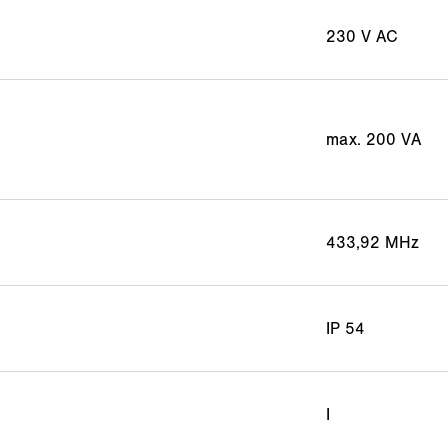
230 V AC
max. 200 VA
433,92 MHz
IP 54
I