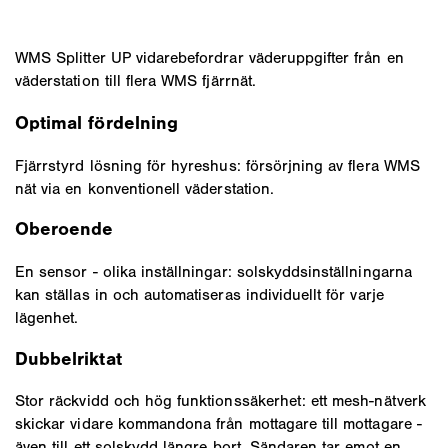
WMS Splitter UP vidarebefordrar väderuppgifter från en
väderstation till flera WMS fjärrnät.
Optimal fördelning
Fjärrstyrd lösning för hyreshus: försörjning av flera WMS
nät via en konventionell väderstation.
Oberoende
En sensor - olika inställningar: solskyddsinställningarna
kan ställas in och automatiseras individuellt för varje
lägenhet.
Dubbelriktat
Stor räckvidd och hög funktionssäkerhet: ett mesh-nätverk
skickar vidare kommandona från mottagare till mottagare -
även till ett solskydd längre bort. Sändaren tar emot en