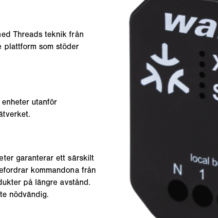
med Threads teknik från
 plattform som stöder
 enheter utanför
ätverket.
er garanterar ett särskilt
ebefordrar kommandona från
dukter på längre avstånd.
te nödvändig.