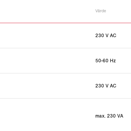
Värde
230 V AC
50-60 Hz
230 V AC
max. 230 VA