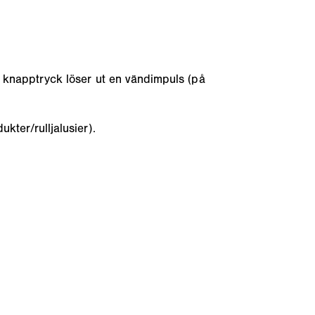
re knapptryck löser ut en vändimpuls (på
kter/rulljalusier).