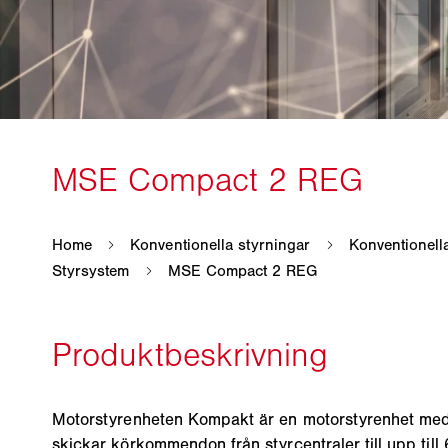
Motorstyrenheten Kompakt är en motorstyrenhet me
skickar körkommendon från styrcentraler till upp til