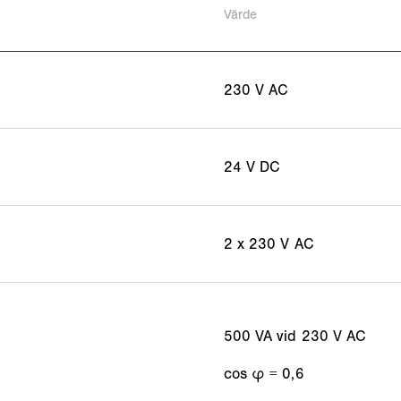
Värde
230 V AC
24 V DC
2 x 230 V AC
500 VA vid 230 V AC
cos φ = 0,6