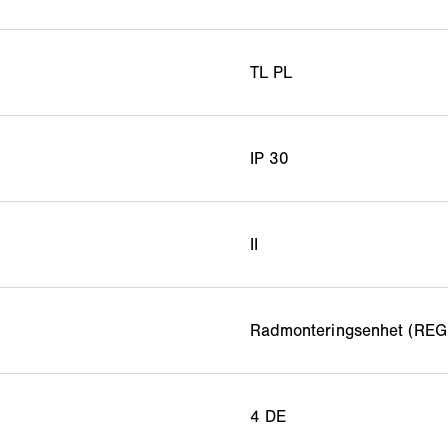
TL PL
IP 30
II
Radmonteringsenhet (REG
4 DE