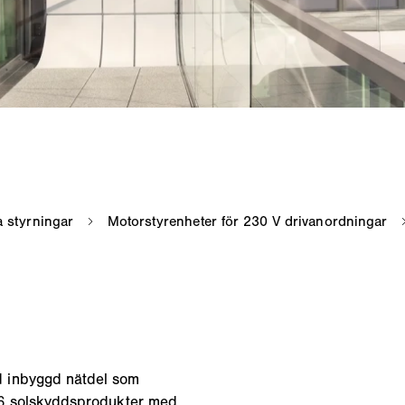
d inbyggd nätdel som
l 6 solskyddsprodukter med