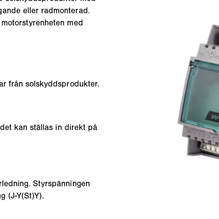
gande eller radmonterad.
v motorstyrenheten med
ar från solskyddsprodukter.
det kan ställas in direkt på
rledning. Styrspänningen
 (J-Y(St)Y).