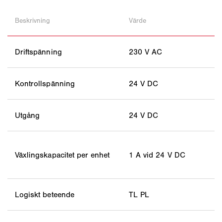
Beskrivning
Värde
Driftspänning
230 V AC
Kontrollspänning
24 V DC
Utgång
24 V DC
Växlingskapacitet per enhet
1 A vid 24 V DC
Logiskt beteende
TL PL