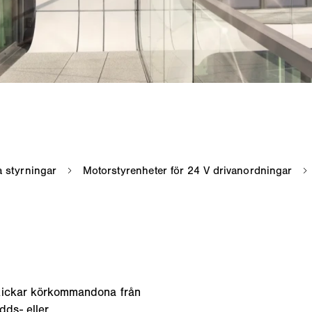
skickar körkommandona från
dds- eller