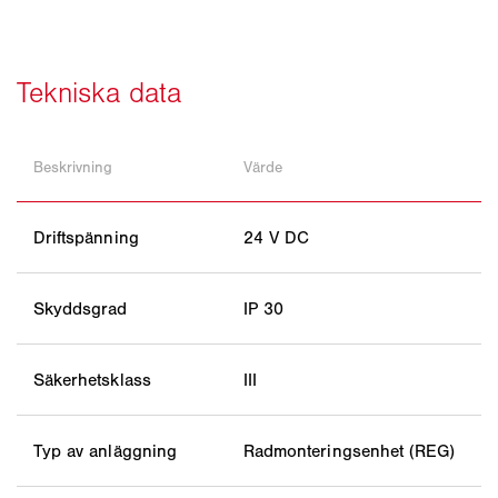
Beskrivning
Värde
Driftspänning
24 V DC
Skyddsgrad
IP 30
Säkerhetsklass
III
Typ av anläggning
Radmonteringsenhet (REG)